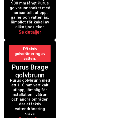
900 mm långt Purus
ket 900 mm
golvbrunnspaket med
horisontellt utlopp,
galler och vattenlås,
lämpligt för kakel av
olika tjocklekar.
Se detaljer
Effektiv
golvdränering av
vatten
Purus Brage
golvbrunn
Purus golvbrunn med
med vertikalt
ett 110 mm vertikalt
110 mm
utlopp, lämplig för
installation i våtrum
utlopp vatten
och andra områden
där effektiv
vattendränering
krävs.