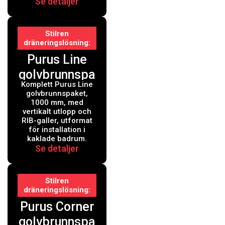
Se detaljer
Stilren
dräneringslösning
Purus Line
golvbrunnspa
Komplett Purus Line
ket 1000 mm
golvbrunnspaket,
vertikal
1000 mm, med
vertikalt utlopp och
RIB-galler, utformat
för installation i
kaklade badrum.
Se detaljer
Stilren
dräneringslösning
Purus Corner
golvbrunnspa