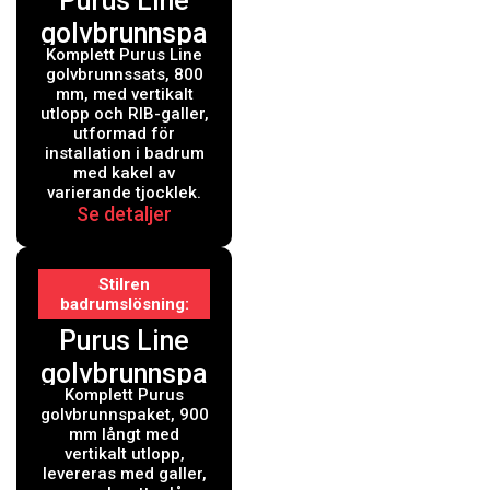
Purus Line
golvbrunnspa
Komplett Purus Line
ket 800 mm
golvbrunnssats, 800
vertikal
mm, med vertikalt
utlopp och RIB-galler,
utformad för
installation i badrum
med kakel av
varierande tjocklek.
Se detaljer
Stilren
badrumslösning
Purus Line
golvbrunnspa
Komplett Purus
ket 900 mm
golvbrunnspaket, 900
vertikal
mm långt med
vertikalt utlopp,
levereras med galler,