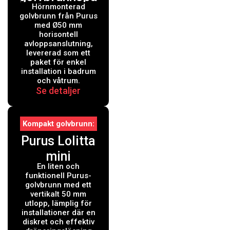
Hörnmonterad
ket Ø50 mm
golvbrunn från Purus
horisontell
med Ø50 mm
horisontell
anslutning
avloppsanslutning,
levererad som ett
paket för enkel
installation i badrum
och våtrum.
Se detaljer
Kompakt golvbrunn
Purus Lolitta
mini
En liten och
golvbrunn
funktionell Purus-
med vertikalt
golvbrunn med ett
vertikalt 50 mm
50 mm utlopp
utlopp, lämplig för
installationer där en
diskret och effektiv