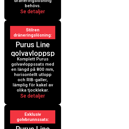
dräneringslösning
behövs.
Se detaljer
Stilren
dräneringslösning
Purus Line
golvavloppsp
Komplett Purus
aket 800 mm
golvavloppssats med
en längd på 800 mm,
horisontellt utlopp
och RIB-galler,
lämplig för kakel av
olika tjocklekar.
Se detaljer
Exklusiv
golvbrunnssats