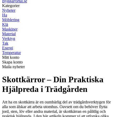
ByggaPortal.se
Kategorier
Nyheter
Ha
Möblering
Klä
Maskiner
Material
Verktyg
Tak
Energi
Temperatur
Mitt konto
Skapa konto
Maila nyheter
Skottkärror – Din Praktiska
Hjälpreda i Trädgården
Att ha en skottkärra är en oumbärlig del av trädgårdsverktygen för
alla som älskar att arbeta utomhus. Oavsett om du behöver flytta
jord, sten, löv eller andra material, är skottkärran en pålitlig och
praktisk hjälpreda. I den här artikeln kommer vi att utforska olika