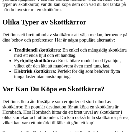
typer av skottkärror, var du kan köpa dem och vad du bör tänka på
när du investerar i en skottkärra.
Olika Typer av Skottkärror
Det finns ett brett utbud av skottkärror att välja mellan, beroende på
dina behov och preferenser. Här är några populära alternativ:
Traditionell skottkärra:
En enkel och mångsidig skottkärra
med ett enda hjul och ett handtag.
Fyrhjulig skottkärra:
En stabilare modell med fyra hjul,
vilket gör den lätt att manövrera även med tung last.
Elektrisk skottkärra:
Perfekt för dig som behöver flytta
tunga laster utan ansträngning.
Var Kan Du Köpa en Skottkärra?
Det finns flera återförsäljare som erbjuder ett stort utbud av
skottkärror. En populär destination för att köpa en skottkärra är
Hornbach. Hos Hornbach hittar du ett brett urval av skottkärror i
olika storlekar och utföranden. Du kan också hitta skottkärror på rea,
vilket kan vara ett utmärkt tillfälle att göra ett kap!