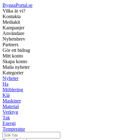
ByggaPortal.se
Vilka är vi?
Kontakta
Mediakit
Kampanjer
Användare
Nyhetsbrev
Partners
Gör ett bidrag
Mitt konto
Skapa konto
Maila nyheter
Kategorier
Nyheter
Ha
Möblering
Klä
Maskiner
Material
Verktyg
Tak
Energi
Temperatur