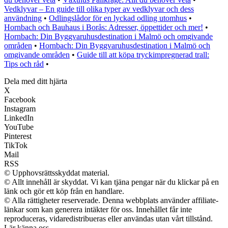
Vedklyvar – En guide till olika typer av vedklyvar och dess
användning
•
Odlingslådor för en lyckad odling utomhus
•
Hornbach och Bauhaus i Borås: Adresser, öppettider och mer!
•
Hornbach: Din Byggvaruhusdestination i Malmö och omgivande
områden
•
Hornbach: Din Byggvaruhusdestination i Malmö och
omgivande områden
•
Guide till att köpa tryckimpregnerad trall:
Tips och råd
•
Dela med ditt hjärta
X
Facebook
Instagram
LinkedIn
YouTube
Pinterest
TikTok
Mail
RSS
© Upphovsrättsskyddat material.
© Allt innehåll är skyddat. Vi kan tjäna pengar när du klickar på en
länk och gör ett köp från en handlare.
© Alla rättigheter reserverade. Denna webbplats använder affiliate-
länkar som kan generera intäkter för oss. Innehållet får inte
reproduceras, vidaredistribueras eller användas utan vårt tillstånd.
Lär känna oss