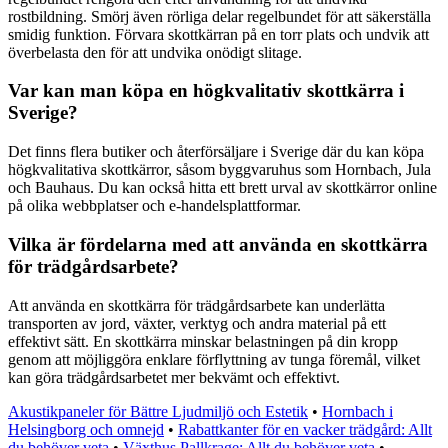
rostbildning. Smörj även rörliga delar regelbundet för att säkerställa
smidig funktion. Förvara skottkärran på en torr plats och undvik att
överbelasta den för att undvika onödigt slitage.
Var kan man köpa en högkvalitativ skottkärra i
Sverige?
Det finns flera butiker och återförsäljare i Sverige där du kan köpa
högkvalitativa skottkärror, såsom byggvaruhus som Hornbach, Jula
och Bauhaus. Du kan också hitta ett brett urval av skottkärror online
på olika webbplatser och e-handelsplattformar.
Vilka är fördelarna med att använda en skottkärra
för trädgårdsarbete?
Att använda en skottkärra för trädgårdsarbete kan underlätta
transporten av jord, växter, verktyg och andra material på ett
effektivt sätt. En skottkärra minskar belastningen på din kropp
genom att möjliggöra enklare förflyttning av tunga föremål, vilket
kan göra trädgårdsarbetet mer bekvämt och effektivt.
Akustikpaneler för Bättre Ljudmiljö och Estetik
•
Hornbach i
Helsingborg och omnejd
•
Rabattkanter för en vacker trädgård: Allt
du behöver veta
•
Växthus Pallkrage: Allt du behöver veta
•