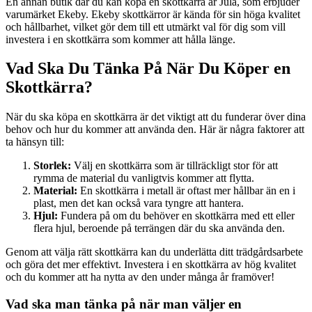
En annan butik där du kan köpa en skottkärra är Jula, som erbjuder
varumärket Ekeby. Ekeby skottkärror är kända för sin höga kvalitet
och hållbarhet, vilket gör dem till ett utmärkt val för dig som vill
investera i en skottkärra som kommer att hålla länge.
Vad Ska Du Tänka På När Du Köper en
Skottkärra?
När du ska köpa en skottkärra är det viktigt att du funderar över dina
behov och hur du kommer att använda den. Här är några faktorer att
ta hänsyn till:
Storlek:
Välj en skottkärra som är tillräckligt stor för att
rymma de material du vanligtvis kommer att flytta.
Material:
En skottkärra i metall är oftast mer hållbar än en i
plast, men det kan också vara tyngre att hantera.
Hjul:
Fundera på om du behöver en skottkärra med ett eller
flera hjul, beroende på terrängen där du ska använda den.
Genom att välja rätt skottkärra kan du underlätta ditt trädgårdsarbete
och göra det mer effektivt. Investera i en skottkärra av hög kvalitet
och du kommer att ha nytta av den under många år framöver!
Vad ska man tänka på när man väljer en