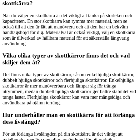
skottkärra?
När du väljer en skottkärra är det viktigt att tänka på storleken och
kapaciteten. En stor skottkärra kan rymma mer material, men se
också till att den är lätt att manövrera och att den har en bekväm
handtagshöjd för dig. Materialval är också viktigt, välj en skottkärra
som är tillverkad av hållbara material för att säkerställa långvarig
användning.
Vilka olika typer av skottkärror finns det och vad
skiljer dem åt?
Det finns olika typer av skottkärror, såsom enkelhjuliga skottkärror,
dubbelt hjuliga skottkärror och flerhjuliga skottkärror. Enkelhjuliga
skottkärror är mer manövrerbara och lämpar sig för trånga
utrymmen, medan dubbelt hjuliga skottkärror ger bättre stabilitet vid
tunga laster. Flerhjuliga skottkärror kan vara mer mångsidiga och
användbara på ojämn terräng.
Hur underhåller man en skottkärra för att förlänga
dess livslängd?
För att förlänga livslängden på din skottkärra är det viktigt att
regelbundet rengöra den efter användning för att undvika